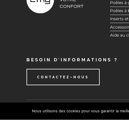
Poêles à 
t
Poêles à 
e
Inserts et
m
e
Accessoi
n
Aide au c
t
BESOIN D'INFORMATIONS ?
CONTACTEZ-NOUS
Nous utilisons des cookies pour vous garantir la meil