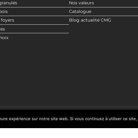
granulés
Nos valeurs
bois
Catalogue
 foyers
Blog actualité CMG
res
hoix
leure expérience sur notre site web. Si vous continuez à utiliser ce sit
© 2020 CMG