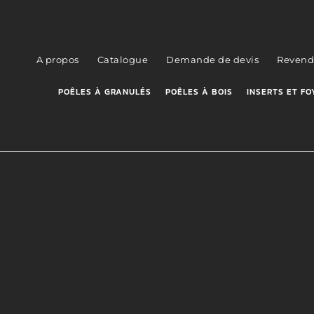
A propos
Catalogue
Demande de devis
Revend
POÊLES À GRANULÉS
POÊLES À BOIS
INSERTS ET FO