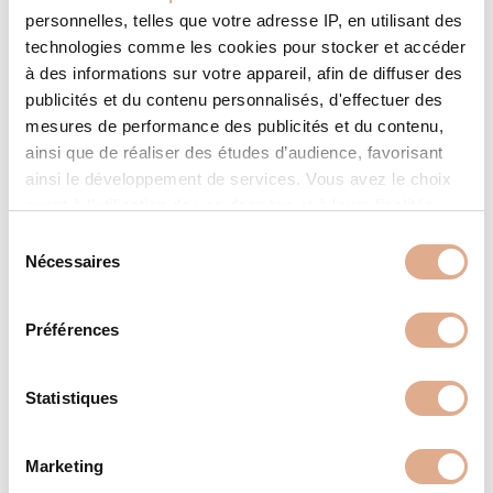
personnelles, telles que votre adresse IP, en utilisant des
technologies comme les cookies pour stocker et accéder
à des informations sur votre appareil, afin de diffuser des
publicités et du contenu personnalisés, d'effectuer des
mesures de performance des publicités et du contenu,
ainsi que de réaliser des études d’audience, favorisant
ainsi le développement de services. Vous avez le choix
quant à l'utilisation de vos données et à leurs finalités.
Vous pouvez modifier ou retirer votre consentement à
S
tout moment en consultant la Déclaration relative aux
Nécessaires
é
cookies ou en cliquant sur l'icône de confidentialité.
l
e
Préférences
INSIDE M9-2 – KPV80C
Si vous le permettez, nous aimerions également :
c
Collecter des informations sur votre localisation
t
géographique qui peuvent être précises à plusieurs
i
Statistiques
mètres près
o
Identifier votre appareil en l'analysant activement
n
Marketing
pour en relever les caractéristiques spécifiques
d