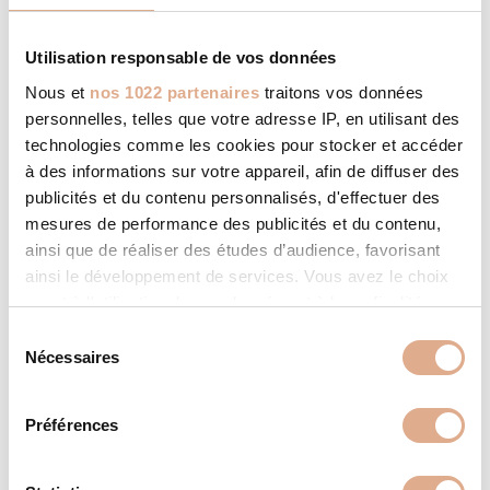
ED
Utilisation responsable de vos données
Nous et
nos 1022 partenaires
traitons vos données
personnelles, telles que votre adresse IP, en utilisant des
technologies comme les cookies pour stocker et accéder
à des informations sur votre appareil, afin de diffuser des
publicités et du contenu personnalisés, d'effectuer des
mesures de performance des publicités et du contenu,
ainsi que de réaliser des études d’audience, favorisant
ainsi le développement de services. Vous avez le choix
quant à l'utilisation de vos données et à leurs finalités.
Vous pouvez modifier ou retirer votre consentement à
S
tout moment en consultant la Déclaration relative aux
Nécessaires
é
cookies ou en cliquant sur l'icône de confidentialité.
l
e
Préférences
Si vous le permettez, nous aimerions également :
c
Collecter des informations sur votre localisation
t
géographique qui peuvent être précises à plusieurs