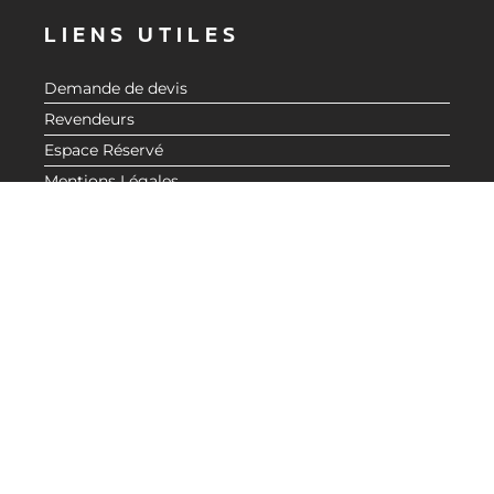
LIENS UTILES
Demande de devis
Revendeurs
Espace Réservé
Mentions Légales
Politique de confidentialité
BESOIN D'INFORMATIONS ?
CONTACTEZ-NOUS
© 2020 CMG