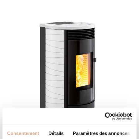
Consentement
Détails
Paramètres des annonces
ATLANTIS ED-N – 14kW – DRUM