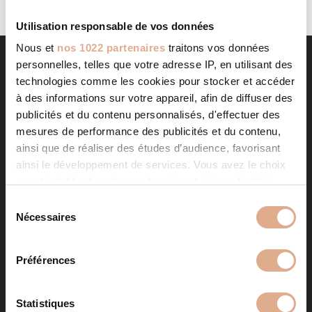
Utilisation responsable de vos données
Nous et
nos 1022 partenaires
traitons vos données
personnelles, telles que votre adresse IP, en utilisant des
technologies comme les cookies pour stocker et accéder
à des informations sur votre appareil, afin de diffuser des
publicités et du contenu personnalisés, d'effectuer des
mesures de performance des publicités et du contenu,
ainsi que de réaliser des études d’audience, favorisant
ainsi le développement de services. Vous avez le choix
NOS PRODUITS
quant à l'utilisation de vos données et à leurs finalités.
Vous pouvez modifier ou retirer votre consentement à
S
tout moment en consultant la Déclaration relative aux
Poêles à granulés
Nécessaires
é
cookies ou en cliquant sur l'icône de confidentialité.
Poêles à bois
l
e
Inserts et foyers
Préférences
Si vous le permettez, nous aimerions également :
c
Accessoires
Collecter des informations sur votre localisation
t
Aide au choix
géographique qui peuvent être précises à plusieurs
i
Statistiques