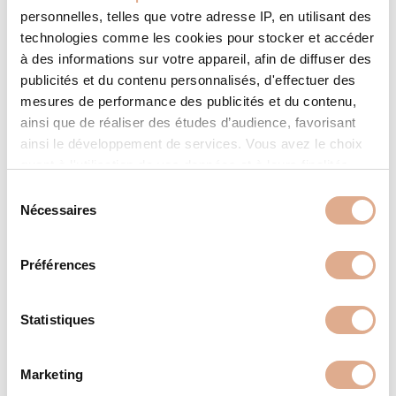
personnelles, telles que votre adresse IP, en utilisant des
technologies comme les cookies pour stocker et accéder
à des informations sur votre appareil, afin de diffuser des
publicités et du contenu personnalisés, d'effectuer des
mesures de performance des publicités et du contenu,
ainsi que de réaliser des études d’audience, favorisant
ainsi le développement de services. Vous avez le choix
quant à l'utilisation de vos données et à leurs finalités.
Vous pouvez modifier ou retirer votre consentement à
S
tout moment en consultant la Déclaration relative aux
Nécessaires
é
cookies ou en cliquant sur l'icône de confidentialité.
l
e
Préférences
AXE – 12kW – HOTH
Si vous le permettez, nous aimerions également :
c
Collecter des informations sur votre localisation
t
géographique qui peuvent être précises à plusieurs
i
Statistiques
mètres près
o
Identifier votre appareil en l'analysant activement
n
Marketing
pour en relever les caractéristiques spécifiques
d