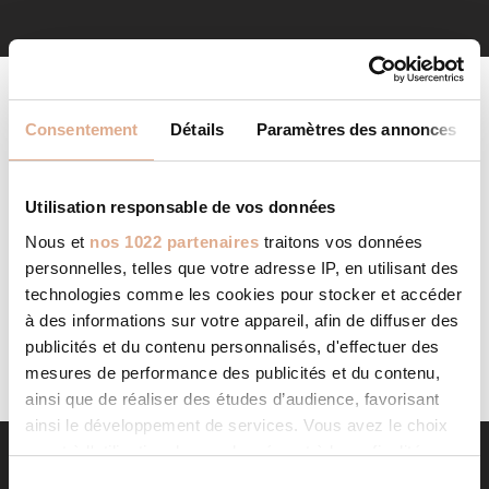
Consentement
Détails
Paramètres des annonces
Utilisation responsable de vos données
Nous et
nos 1022 partenaires
traitons vos données
AUCUN PRODUIT NE CORRESPOND À VOTRE
personnelles, telles que votre adresse IP, en utilisant des
SÉLECTION.
technologies comme les cookies pour stocker et accéder
à des informations sur votre appareil, afin de diffuser des
publicités et du contenu personnalisés, d'effectuer des
mesures de performance des publicités et du contenu,
ainsi que de réaliser des études d’audience, favorisant
ainsi le développement de services. Vous avez le choix
quant à l'utilisation de vos données et à leurs finalités.
Vous pouvez modifier ou retirer votre consentement à
S