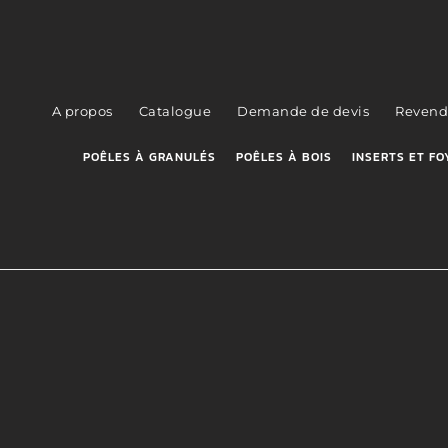
A propos
Catalogue
Demande de devis
Revend
POÊLES À GRANULÉS
POÊLES À BOIS
INSERTS ET FO