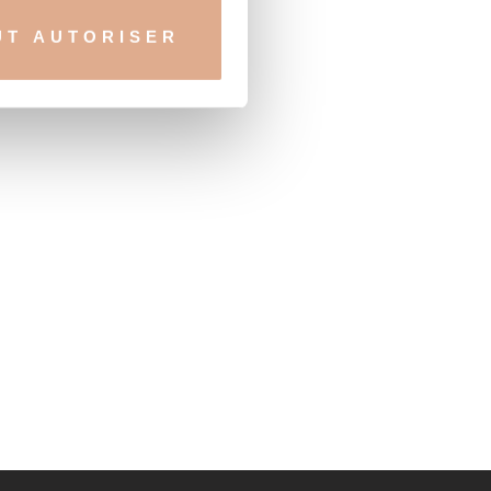
UT AUTORISER
nnalités relatives aux médias
on de notre site avec nos
 d'autres informations que