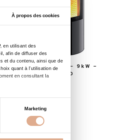
À propos des cookies
 en utilisant des
, afin de diffuser des
s et du contenu, ainsi que de
ATLANTIS ED-N – 9kW –
oix quant à l'utilisation de
RADIUS ED
moment en consultant la
à plusieurs mètres près
Marketing
pécifiques (empreintes
, reportez-vous à la
section «
claration sur les cookies.