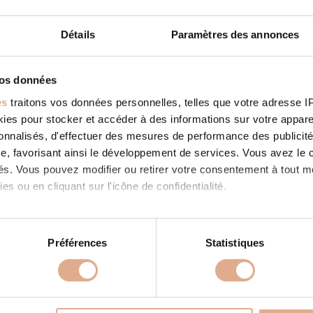
Détails
Paramètres des annonces
vos données
es
traitons vos données personnelles, telles que votre adresse IP,
es pour stocker et accéder à des informations sur votre appareil
sonnalisés, d'effectuer des mesures de performance des publicité
ATLANTIS ED-N – 9kW – DRUM
e, favorisant ainsi le développement de services. Vous avez le ch
ED
ités. Vous pouvez modifier ou retirer votre consentement à tout 
es ou en cliquant sur l'icône de confidentialité.
imerions également :
ns sur votre localisation géographique qui peuvent être précises 
Préférences
Statistiques
 en l'analysant activement pour en relever les caractéristiques s
aitement de vos données personnelles et définir vos préférences
er ou retirer votre consentement à tout moment à partir de la dé