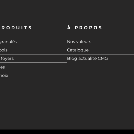
PRODUITS
À PROPOS
granulés
Nos valeurs
bois
Catalogue
 foyers
Blog actualité CMG
res
hoix