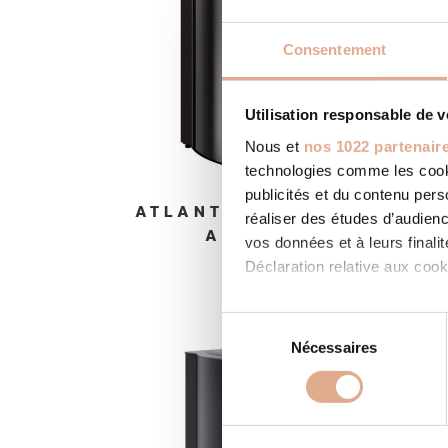
Consentement
Utilisation responsable de 
Nous et
nos 1022 partenair
technologies comme les cooki
publicités et du contenu per
ATLANTIS ED-N – 9kW –
réaliser des études d’audienc
ADHARA ED
vos données et à leurs final
Déclaration relative aux cooki
Si vous le permettez, nous a
S
Collecter des informatio
Nécessaires
é
Identifier votre appareil
l
digitales).
e
Pour en savoir plus sur le tr
c
Détails »
. Vous pouvez modifi
t