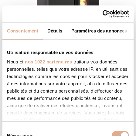
Consentement
Détails
Paramètres des annonces
Utilisation responsable de vos données
Nous et
nos 1022 partenaires
traitons vos données
ACE – 9kW – ASTI
personnelles, telles que votre adresse IP, en utilisant des
technologies comme les cookies pour stocker et accéder
à des informations sur votre appareil, afin de diffuser des
publicités et du contenu personnalisés, d'effectuer des
mesures de performance des publicités et du contenu,
ainsi que de réaliser des études d’audience, favorisant
ainsi le développement de services. Vous avez le choix
quant à l'utilisation de vos données et à leurs finalités.
Vous pouvez modifier ou retirer votre consentement à
S
tout moment en consultant la Déclaration relative aux
Nécessaires