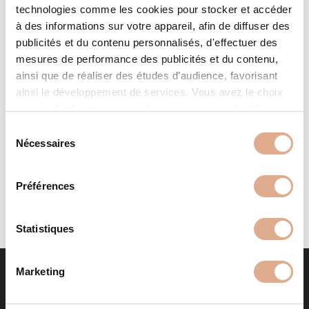
technologies comme les cookies pour stocker et accéder
à des informations sur votre appareil, afin de diffuser des
publicités et du contenu personnalisés, d'effectuer des
mesures de performance des publicités et du contenu,
ainsi que de réaliser des études d’audience, favorisant
ainsi le développement de services. Vous avez le choix
quant à l'utilisation de vos données et à leurs finalités.
MVI ED – 12kW – ADHARA ED
Vous pouvez modifier ou retirer votre consentement à
S
tout moment en consultant la Déclaration relative aux
Nécessaires
é
cookies ou en cliquant sur l'icône de confidentialité.
l
e
Préférences
Si vous le permettez, nous aimerions également :
c
Collecter des informations sur votre localisation
t
géographique qui peuvent être précises à plusieurs
i
Statistiques
mètres près
o
Identifier votre appareil en l'analysant activement
n
Marketing
pour en relever les caractéristiques spécifiques
d
(empreintes digitales).
u