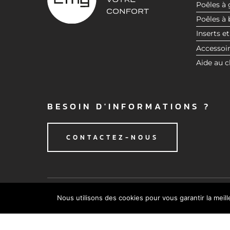
Poêles à 
t
Poêles à 
e
Inserts et
m
e
Accessoi
n
Aide au c
t
BESOIN D'INFORMATIONS ?
CONTACTEZ-NOUS
Nous utilisons des cookies pour vous garantir la meil