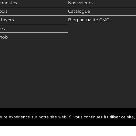
granulés
Nos valeurs
bois
Catalogue
 foyers
Blog actualité CMG
res
hoix
leure expérience sur notre site web. Si vous continuez à utiliser ce sit
© 2020 CMG