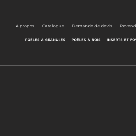
A propos
Catalogue
Demande de devis
Revend
POÊLES À GRANULÉS
POÊLES À BOIS
INSERTS ET FO