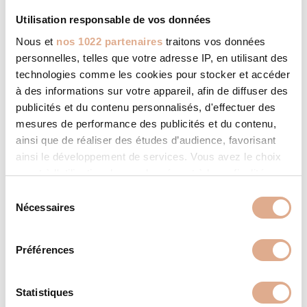
Utilisation responsable de vos données
Nous et
nos 1022 partenaires
traitons vos données
personnelles, telles que votre adresse IP, en utilisant des
technologies comme les cookies pour stocker et accéder
à des informations sur votre appareil, afin de diffuser des
publicités et du contenu personnalisés, d'effectuer des
mesures de performance des publicités et du contenu,
ainsi que de réaliser des études d’audience, favorisant
ainsi le développement de services. Vous avez le choix
quant à l'utilisation de vos données et à leurs finalités.
Vous pouvez modifier ou retirer votre consentement à
S
tout moment en consultant la Déclaration relative aux
Nécessaires
é
cookies ou en cliquant sur l'icône de confidentialité.
l
e
Préférences
Si vous le permettez, nous aimerions également :
c
Collecter des informations sur votre localisation
t
géographique qui peuvent être précises à plusieurs
i
Statistiques
mètres près