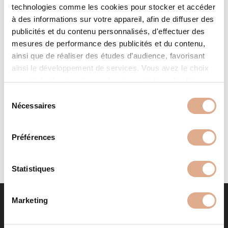
technologies comme les cookies pour stocker et accéder
à des informations sur votre appareil, afin de diffuser des
publicités et du contenu personnalisés, d'effectuer des
mesures de performance des publicités et du contenu,
ainsi que de réaliser des études d’audience, favorisant
ainsi le développement de services. Vous avez le choix
quant à l'utilisation de vos données et à leurs finalités.
LIGHT 01 – Convection Naturelle
Vous pouvez modifier ou retirer votre consentement à
S
tout moment en consultant la Déclaration relative aux
Nécessaires
é
cookies ou en cliquant sur l'icône de confidentialité.
l
e
Préférences
Si vous le permettez, nous aimerions également :
c
Collecter des informations sur votre localisation
t
géographique qui peuvent être précises à plusieurs
i
Statistiques
mètres près
o
Identifier votre appareil en l'analysant activement
n
Marketing
pour en relever les caractéristiques spécifiques
d
(empreintes digitales).
u