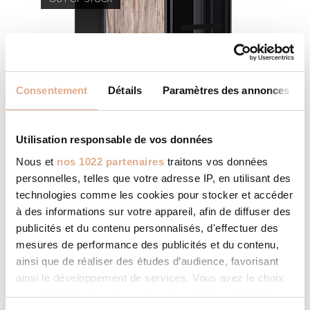
Consentement
Détails
Paramètres des annonces
Utilisation responsable de vos données
Nous et
nos 1022 partenaires
traitons vos données
personnelles, telles que votre adresse IP, en utilisant des
technologies comme les cookies pour stocker et accéder
à des informations sur votre appareil, afin de diffuser des
publicités et du contenu personnalisés, d'effectuer des
ACE – 9kW – ALYA
mesures de performance des publicités et du contenu,
ainsi que de réaliser des études d’audience, favorisant
ainsi le développement de services. Vous avez le choix
quant à l'utilisation de vos données et à leurs finalités.