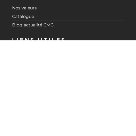
Nos valeurs
Catalogue
Blog actualité CMG
LIENS UTILES
Demande de devis
Revendeurs
Espace Réservé
Mentions Légales
Politique de confidentialité
BESOIN D'INFORMATIONS ?
CONTACTEZ-NOUS