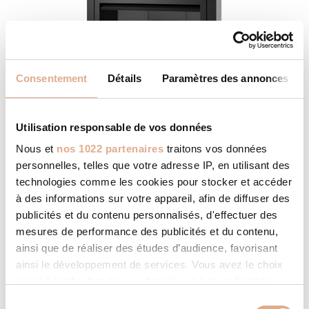
Consentement
Détails
Paramètres des annonces
Utilisation responsable de vos données
Nous et
nos 1022 partenaires
traitons vos données
MB MEGAFIRE V – Convection
personnelles, telles que votre adresse IP, en utilisant des
Forcée
technologies comme les cookies pour stocker et accéder
à des informations sur votre appareil, afin de diffuser des
publicités et du contenu personnalisés, d'effectuer des
mesures de performance des publicités et du contenu,
ainsi que de réaliser des études d’audience, favorisant
ainsi le développement de services. Vous avez le choix
quant à l'utilisation de vos données et à leurs finalités.
Vous pouvez modifier ou retirer votre consentement à
S