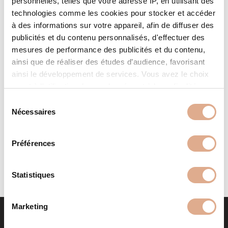
personnelles, telles que votre adresse IP, en utilisant des
technologies comme les cookies pour stocker et accéder
à des informations sur votre appareil, afin de diffuser des
publicités et du contenu personnalisés, d'effectuer des
mesures de performance des publicités et du contenu,
ainsi que de réaliser des études d’audience, favorisant
ainsi le développement de services. Vous avez le choix
quant à l'utilisation de vos données et à leurs finalités.
LIGHT 02N S – Convection
Vous pouvez modifier ou retirer votre consentement à
S
Naturelle
tout moment en consultant la Déclaration relative aux
Nécessaires
é
cookies ou en cliquant sur l'icône de confidentialité.
l
e
Préférences
Si vous le permettez, nous aimerions également :
c
Collecter des informations sur votre localisation
t
géographique qui peuvent être précises à plusieurs
i
Statistiques
mètres près
o
Identifier votre appareil en l'analysant activement
n
Marketing
pour en relever les caractéristiques spécifiques
d
(empreintes digitales).
u