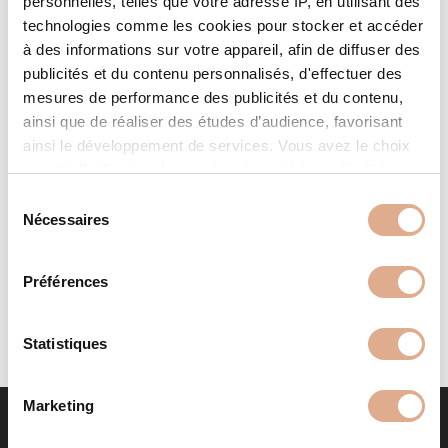
personnelles, telles que votre adresse IP, en utilisant des
technologies comme les cookies pour stocker et accéder
à des informations sur votre appareil, afin de diffuser des
publicités et du contenu personnalisés, d'effectuer des
mesures de performance des publicités et du contenu,
ainsi que de réaliser des études d’audience, favorisant
ainsi le développement de services. Vous avez le choix
quant à l'utilisation de vos données et à leurs finalités.
LIGHT 02N S – Convection
Vous pouvez modifier ou retirer votre consentement à
S
Naturelle
tout moment en consultant la Déclaration relative aux
Nécessaires
é
cookies ou en cliquant sur l'icône de confidentialité.
l
e
Préférences
Si vous le permettez, nous aimerions également :
c
Collecter des informations sur votre localisation
t
géographique qui peuvent être précises à plusieurs
i
Statistiques
mètres près
o
Identifier votre appareil en l'analysant activement
n
Marketing
pour en relever les caractéristiques spécifiques
d
(empreintes digitales).
u