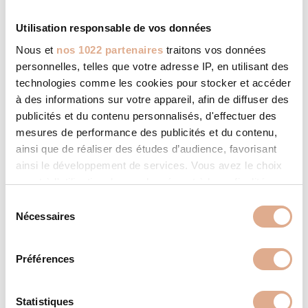
Utilisation responsable de vos données
Nous et
nos 1022 partenaires
traitons vos données
personnelles, telles que votre adresse IP, en utilisant des
technologies comme les cookies pour stocker et accéder
à des informations sur votre appareil, afin de diffuser des
publicités et du contenu personnalisés, d'effectuer des
mesures de performance des publicités et du contenu,
ainsi que de réaliser des études d’audience, favorisant
ainsi le développement de services. Vous avez le choix
quant à l'utilisation de vos données et à leurs finalités.
Vous pouvez modifier ou retirer votre consentement à
S
tout moment en consultant la Déclaration relative aux
Nécessaires
é
cookies ou en cliquant sur l'icône de confidentialité.
l
e
Préférences
Si vous le permettez, nous aimerions également :
c
Collecter des informations sur votre localisation
t
géographique qui peuvent être précises à plusieurs
i
Statistiques