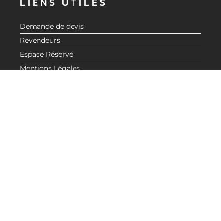
LIENS UTILES
Demande de devis
Revendeurs
Espace Réservé
Mentions Légales
Politique de confidentialité
BESOIN D'INFORMATIONS ?
CONTACTEZ-NOUS
© 2020 CMG