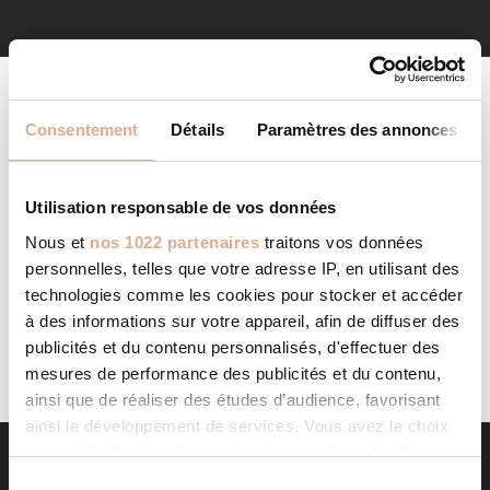
Consentement
Détails
Paramètres des annonces
Utilisation responsable de vos données
Nous et
nos 1022 partenaires
traitons vos données
AUCUN PRODUIT NE CORRESPOND À VOTRE
personnelles, telles que votre adresse IP, en utilisant des
SÉLECTION.
technologies comme les cookies pour stocker et accéder
à des informations sur votre appareil, afin de diffuser des
publicités et du contenu personnalisés, d'effectuer des
mesures de performance des publicités et du contenu,
ainsi que de réaliser des études d’audience, favorisant
ainsi le développement de services. Vous avez le choix
quant à l'utilisation de vos données et à leurs finalités.
Vous pouvez modifier ou retirer votre consentement à
S