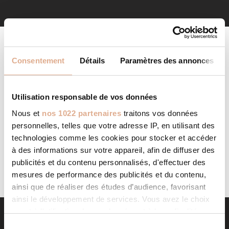
Consentement
Détails
Paramètres des annonces
Utilisation responsable de vos données
Nous et
nos 1022 partenaires
traitons vos données
AUCUN PRODUIT NE CORRESPOND À VOTRE
personnelles, telles que votre adresse IP, en utilisant des
SÉLECTION.
technologies comme les cookies pour stocker et accéder
à des informations sur votre appareil, afin de diffuser des
publicités et du contenu personnalisés, d'effectuer des
mesures de performance des publicités et du contenu,
ainsi que de réaliser des études d’audience, favorisant
ainsi le développement de services. Vous avez le choix
quant à l'utilisation de vos données et à leurs finalités.
Vous pouvez modifier ou retirer votre consentement à
S