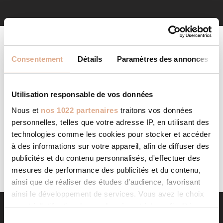
Consentement
Détails
Paramètres des annonces
Utilisation responsable de vos données
Nous et
nos 1022 partenaires
traitons vos données
AUCUN PRODUIT NE CORRESPOND À VOTRE
personnelles, telles que votre adresse IP, en utilisant des
SÉLECTION.
technologies comme les cookies pour stocker et accéder
à des informations sur votre appareil, afin de diffuser des
publicités et du contenu personnalisés, d'effectuer des
mesures de performance des publicités et du contenu,
ainsi que de réaliser des études d’audience, favorisant
ainsi le développement de services. Vous avez le choix
quant à l'utilisation de vos données et à leurs finalités.
Vous pouvez modifier ou retirer votre consentement à
S