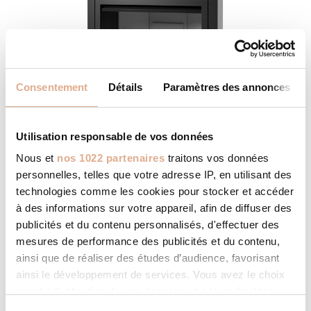
Consentement
Détails
Paramètres des annonces
Utilisation responsable de vos données
Nous et
nos 1022 partenaires
traitons vos données
MB MEGAFIRE N – Convection
personnelles, telles que votre adresse IP, en utilisant des
Naturelle
technologies comme les cookies pour stocker et accéder
à des informations sur votre appareil, afin de diffuser des
publicités et du contenu personnalisés, d'effectuer des
mesures de performance des publicités et du contenu,
ainsi que de réaliser des études d’audience, favorisant
ainsi le développement de services. Vous avez le choix
quant à l'utilisation de vos données et à leurs finalités.
Vous pouvez modifier ou retirer votre consentement à