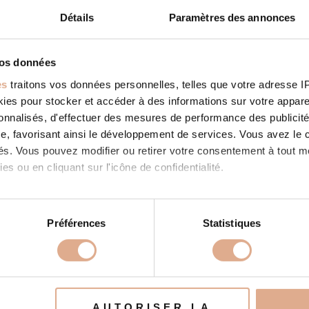
Détails
Paramètres des annonces
vos données
es
traitons vos données personnelles, telles que votre adresse IP,
es pour stocker et accéder à des informations sur votre appareil
sonnalisés, d'effectuer des mesures de performance des publicité
e, favorisant ainsi le développement de services. Vous avez le ch
ités. Vous pouvez modifier ou retirer votre consentement à tout 
es ou en cliquant sur l'icône de confidentialité.
imerions également :
ns sur votre localisation géographique qui peuvent être précises 
Préférences
Statistiques
 en l'analysant activement pour en relever les caractéristiques s
aitement de vos données personnelles et définir vos préférences
er ou retirer votre consentement à tout moment à partir de la dé
AUTORISER LA