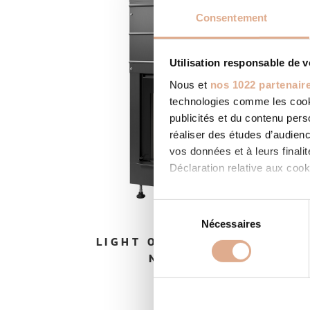
Consentement
Utilisation responsable de 
Nous et
nos 1022 partenair
technologies comme les cooki
publicités et du contenu per
réaliser des études d’audienc
vos données et à leurs final
Déclaration relative aux cooki
Si vous le permettez, nous a
S
Collecter des informatio
Nécessaires
é
Identifier votre appareil
LIGHT 01 – Convection
l
digitales).
Naturelle
e
Pour en savoir plus sur le tr
c
Détails »
. Vous pouvez modifi
t
i