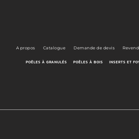
A propos
Catalogue
Demande de devis
Revend
POÊLES À GRANULÉS
POÊLES À BOIS
INSERTS ET FO