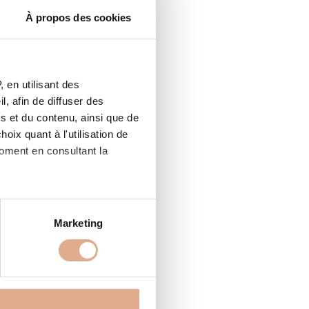
À propos des cookies
 en utilisant des
, afin de diffuser des
s et du contenu, ainsi que de
oix quant à l'utilisation de
moment en consultant la
à plusieurs mètres près
Marketing
pécifiques (empreintes
, reportez-vous à la
section «
claration sur les cookies.