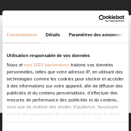
Consentement
Détails
Paramètres des annonces
Utilisation responsable de vos données
Nous et
nos 1022 partenaires
traitons vos données
AUCUN PRODUIT NE CORRESPOND À VOTRE
personnelles, telles que votre adresse IP, en utilisant des
SÉLECTION.
technologies comme les cookies pour stocker et accéder
à des informations sur votre appareil, afin de diffuser des
publicités et du contenu personnalisés, d'effectuer des
mesures de performance des publicités et du contenu,
ainsi que de réaliser des études d’audience, favorisant
ainsi le développement de services. Vous avez le choix
quant à l'utilisation de vos données et à leurs finalités.
Vous pouvez modifier ou retirer votre consentement à
S