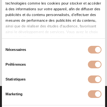
technologies comme les cookies pour stocker et accéder
à des informations sur votre appareil, afin de diffuser des
publicités et du contenu personnalisés, d'effectuer des
mesures de performance des publicités et du contenu,
ainsi que de réaliser des études d’audience, favorisant
ainsi le développement de services. Vous avez le choix
quant à l'utilisation de vos données et à leurs finalités.
EVOL – 6 kW – ETANCHE – SDC
Vous pouvez modifier ou retirer votre consentement à
S
tout moment en consultant la Déclaration relative aux
Nécessaires
é
cookies ou en cliquant sur l'icône de confidentialité.
l
e
Préférences
Si vous le permettez, nous aimerions également :
c
Collecter des informations sur votre localisation
t
géographique qui peuvent être précises à plusieurs
i
Statistiques
mètres près
o
Identifier votre appareil en l'analysant activement
n
Marketing
pour en relever les caractéristiques spécifiques
d
(empreintes digitales).
u