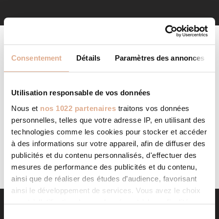
Consentement
Détails
Paramètres des annonces
Utilisation responsable de vos données
Nous et
nos 1022 partenaires
traitons vos données
AUCUN PRODUIT NE CORRESPOND À VOTRE
personnelles, telles que votre adresse IP, en utilisant des
SÉLECTION.
technologies comme les cookies pour stocker et accéder
à des informations sur votre appareil, afin de diffuser des
publicités et du contenu personnalisés, d'effectuer des
mesures de performance des publicités et du contenu,
ainsi que de réaliser des études d’audience, favorisant
ainsi le développement de services. Vous avez le choix
quant à l'utilisation de vos données et à leurs finalités.
Vous pouvez modifier ou retirer votre consentement à
S